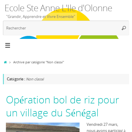
Passer
Ecole Ste Anne L'Ile d'Olonne
au
contenu
"Grandir, Apprendre et Vivre Ensemble"
R
Reche
p
:
Accueil
Archive par catégorie "Non classé"
Catégorie :
Non classé
Opération bol de riz pour
un village du Sénégal
Vendredi 27 mars,
nous avons participé à