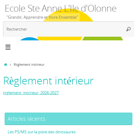
Passer
Ecole Ste Anne L'Ile d'Olonne
au
contenu
"Grandir, Apprendre et Vivre Ensemble"
R
Reche
p
:
Accueil
Règlement intérieur
Règlement intérieur
règlement_intérieur_2026-2027
Articles récents
Les PS/MS sur la piste des dinosaures