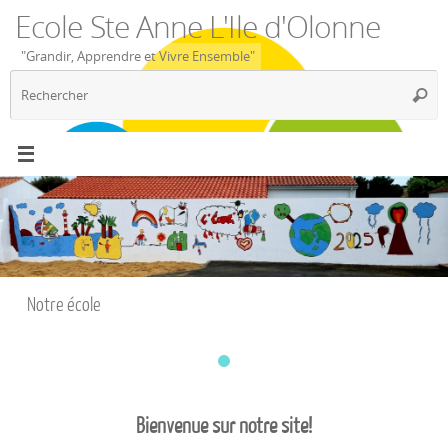
Passer
Ecole Ste Anne L'Ile d'Olonne
au
contenu
"Grandir, Apprendre et Vivre Ensemble"
R
Reche
p
:
Notre école
Bienvenue sur notre site!