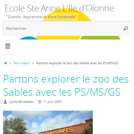
Passer
Ecole Ste Anne L'Ile d'Olonne
au
contenu
"Grandir, Apprendre et Vivre Ensemble"
R
Reche
p
:
Accueil
Non classé
Partons explorer le zoo des Sables avec les PS/MS/GS
Partons explorer le zoo des
Sables avec les PS/MS/GS
Lydie Benaiteau
11 juin 2025